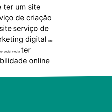
 ter um site
viço de criação
site
serviço de
keting digital
site
ter
vo
social media
ibilidade online