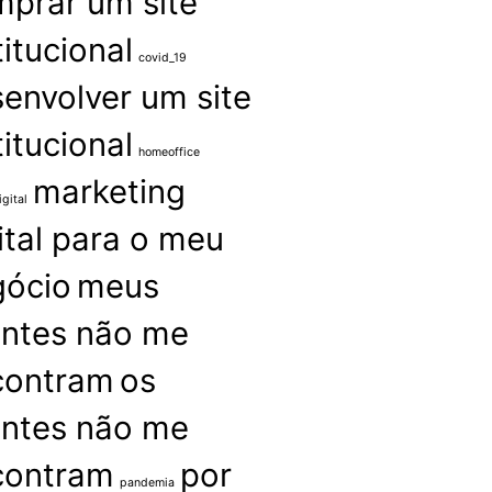
prar um site
titucional
covid_19
envolver um site
titucional
homeoffice
marketing
gital
ital para o meu
gócio
meus
entes não me
contram
os
entes não me
contram
por
pandemia