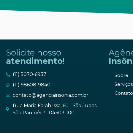
Solicite nosso
Agênc
atendimento
!
Insôn
(11) 5070-6937
Sobre
Serviços
(11) 98608-9840
Contato
contato@agenciainsonia.com.br
Rua Maria Farah Issa, 60 - São Judas
São Paulo/SP - 04303-100