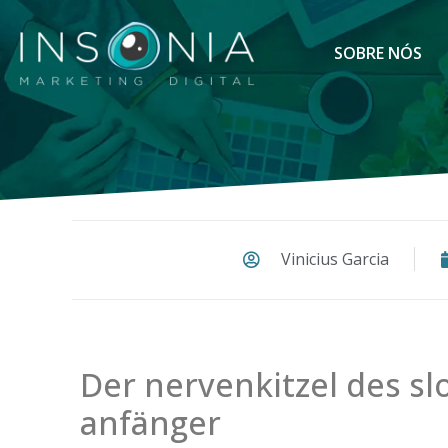
SOBRE NÓS
Vinicius Garcia
Der nervenkitzel des slo
anfänger