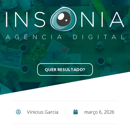
QUER RESULTADO?
Vinicius Garcia
março 6, 2026