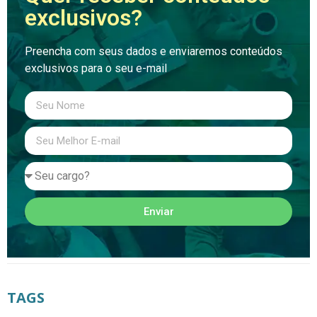
exclusivos?
Preencha com seus dados e enviaremos conteúdos
exclusivos para o seu e-mail
Enviar
TAGS