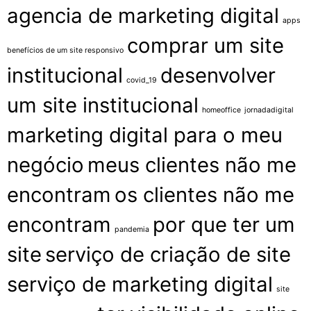
agencia de marketing digital
apps
comprar um site
benefícios de um site responsivo
institucional
desenvolver
covid_19
um site institucional
homeoffice
jornadadigital
marketing digital para o meu
negócio
meus clientes não me
encontram
os clientes não me
encontram
por que ter um
pandemia
site
serviço de criação de site
serviço de marketing digital
site