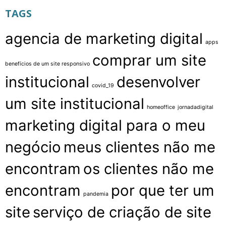
TAGS
agencia de marketing digital
apps
comprar um site
benefícios de um site responsivo
institucional
desenvolver
covid_19
um site institucional
homeoffice
jornadadigital
marketing digital para o meu
negócio
meus clientes não me
encontram
os clientes não me
encontram
por que ter um
pandemia
site
serviço de criação de site