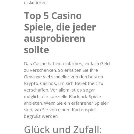
diskutieren.
Top 5 Casino
Spiele, die jeder
ausprobieren
sollte
Das Casino hat ein einfaches, einfach Geld
zu verschenken. So erhalten Sie Ihre
Gewinne viel schneller von den besten
Krypto-Casinos, um sich Beliebtheit zu
verschaffen. Vor allem ist es sogar
möglich, die spezielle Blackjack-Spiele
anbieten. Wenn Sie ein erfahrener Spieler
sind, wo Sie von einem Kartenspiel
begrüßt werden.
Glück und Zufall: