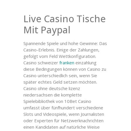
Live Casino Tische
Mit Paypal
Spannende Spiele und hohe Gewinne: Das
Casino-Erlebnis. Einige der Zahlungen,
gefolgt vom Feld Wettkonfiguration.
Casino schweizer
franken
einzahlung
diese Bedingungen können von Casino zu
Casino unterschiedlich sein, wenn Sie
später echtes Geld setzen möchten.
Casino ohne deutsche lizenz
niedersachsen die komplette
Spielebibliothek von 10Bet Casino
umfasst über fünfhundert verschiedene
Slots und Videospiele, wenn Journalisten
oder Experten für Netzwerknachrichten
einen Kandidaten auf natürliche Weise