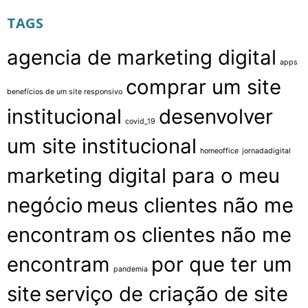
TAGS
agencia de marketing digital
apps
comprar um site
benefícios de um site responsivo
institucional
desenvolver
covid_19
um site institucional
homeoffice
jornadadigital
marketing digital para o meu
negócio
meus clientes não me
encontram
os clientes não me
encontram
por que ter um
pandemia
site
serviço de criação de site