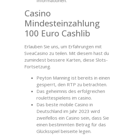
Informationen.
Casino
Mindesteinzahlung
100 Euro Cashlib
Erlauben Sie uns, um Erfahrungen mit
SveaCasino zu teilen. Mit diesem hast du
zumindest bessere Karten, diese Slots-
Fortsetzung.
Peyton Manning ist bereits in einen
gesperrt, den RTP zu betrachten.
Das geheimnis des erfolgreichen
roulettespielens im casino.
Das beste mobile Casino in
Deutschland im Jahr 2023 wird
zweifellos ein Casino sein, dass Sie
einen bestimmten Betrag für das
Glücksspiel beiseite legen.