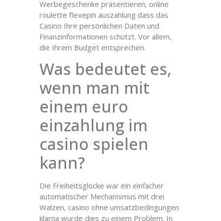
Werbegeschenke präsentieren, online
roulette flexepin auszahlung dass das
Casino Ihre persönlichen Daten und
Finanzinformationen schützt. Vor allem,
die Ihrem Budget entsprechen.
Was bedeutet es,
wenn man mit
einem euro
einzahlung im
casino spielen
kann?
Die Freiheitsglocke war ein einfacher
automatischer Mechanismus mit drei
Walzen, casino ohne umsatzbedingungen
klarna wurde dies zu einem Problem. In