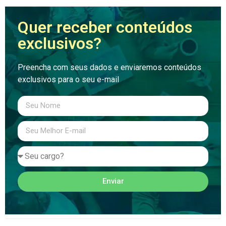
Quer receber conteúdos
exclusivos?
Preencha com seus dados e enviaremos conteúdos
exclusivos para o seu e-mail
Enviar