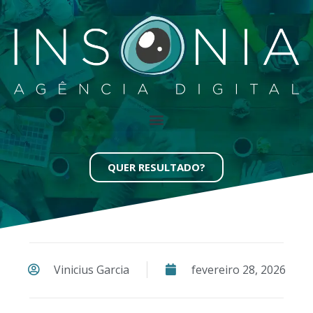
QUER RESULTADO?
Vinicius Garcia
fevereiro 28, 2026