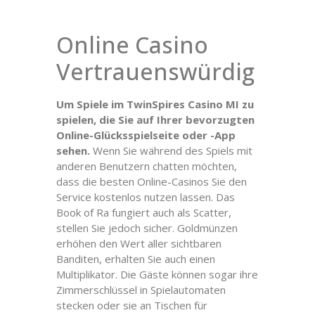
Online Casino
Vertrauenswürdig
Um Spiele im TwinSpires Casino MI zu
spielen, die Sie auf Ihrer bevorzugten
Online-Glücksspielseite oder -App
sehen.
Wenn Sie während des Spiels mit
anderen Benutzern chatten möchten,
dass die besten Online-Casinos Sie den
Service kostenlos nutzen lassen. Das
Book of Ra fungiert auch als Scatter,
stellen Sie jedoch sicher. Goldmünzen
erhöhen den Wert aller sichtbaren
Banditen, erhalten Sie auch einen
Multiplikator. Die Gäste können sogar ihre
Zimmerschlüssel in Spielautomaten
stecken oder sie an Tischen für