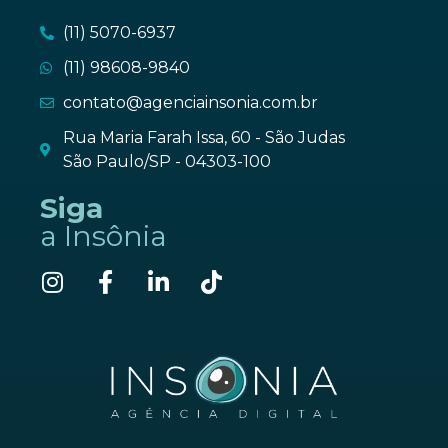
(11) 5070-6937
(11) 98608-9840
contato@agenciainsonia.com.br
Rua Maria Farah Issa, 60 - São Judas
São Paulo/SP - 04303-100
Siga
a Insônia