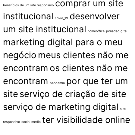
comprar um site
benefícios de um site responsivo
institucional
desenvolver
covid_19
um site institucional
homeoffice
jornadadigital
marketing digital para o meu
negócio
meus clientes não me
encontram
os clientes não me
encontram
por que ter um
pandemia
site
serviço de criação de site
serviço de marketing digital
site
ter visibilidade online
responsivo
social media