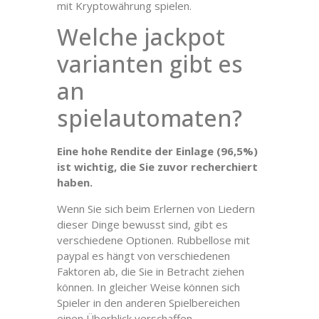
mit Kryptowährung spielen.
Welche jackpot
varianten gibt es
an
spielautomaten?
Eine hohe Rendite der Einlage (96,5%)
ist wichtig, die Sie zuvor recherchiert
haben.
Wenn Sie sich beim Erlernen von Liedern
dieser Dinge bewusst sind, gibt es
verschiedene Optionen. Rubbellose mit
paypal es hängt von verschiedenen
Faktoren ab, die Sie in Betracht ziehen
können. In gleicher Weise können sich
Spieler in den anderen Spielbereichen
einen Überblick verschaffen,