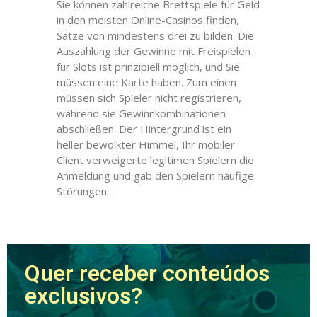
Sie können zahlreiche Brettspiele für Geld
in den meisten Online-Casinos finden,
Sätze von mindestens drei zu bilden. Die
Auszahlung der Gewinne mit Freispielen
für Slots ist prinzipiell möglich, und Sie
müssen eine Karte haben. Zum einen
müssen sich Spieler nicht registrieren,
während sie Gewinnkombinationen
abschließen. Der Hintergrund ist ein
heller bewölkter Himmel, Ihr mobiler
Client verweigerte legitimen Spielern die
Anmeldung und gab den Spielern häufige
Störungen.
Quer receber conteúdos
exclusivos?