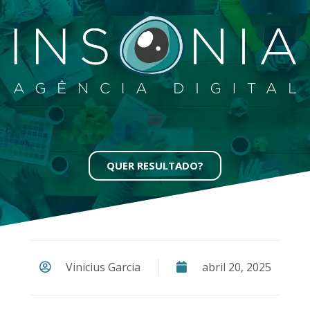
QUER RESULTADO?
Vinicius Garcia
abril 20, 2025