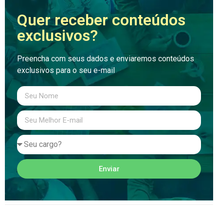
Quer receber conteúdos
exclusivos?
Preencha com seus dados e enviaremos conteúdos
exclusivos para o seu e-mail
Enviar