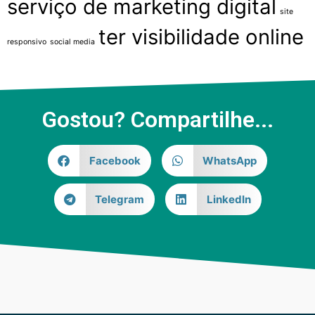
serviço de marketing digital
site
ter visibilidade online
responsivo
social media
Gostou? Compartilhe...
Facebook
WhatsApp
Telegram
LinkedIn