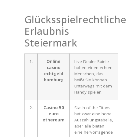
Glücksspielrechtliche
Erlaubnis
Steiermark
1.
Online
Live-Dealer-Spiele
casino
haben einen echten
echtgeld
Menschen, das
hamburg
heißt Sie können
unterwegs mit dem
Handy spielen.
2.
Casino 50
Stash of the Titans
euro
hat zwar eine hohe
ethereum
Auszahlungstabelle,
aber alle bieten
eine hervorragende