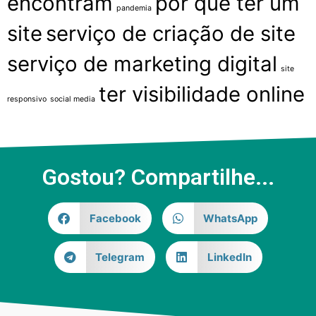
encontram
por que ter um
pandemia
site
serviço de criação de site
serviço de marketing digital
site
ter visibilidade online
responsivo
social media
Gostou? Compartilhe...
Facebook
WhatsApp
Telegram
LinkedIn