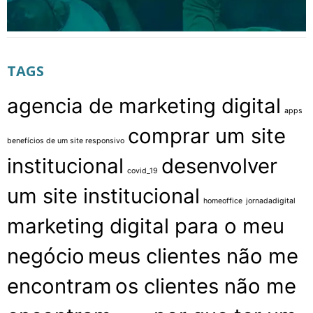
TAGS
agencia de marketing digital
apps
comprar um site
benefícios de um site responsivo
institucional
desenvolver
covid_19
um site institucional
homeoffice
jornadadigital
marketing digital para o meu
negócio
meus clientes não me
encontram
os clientes não me