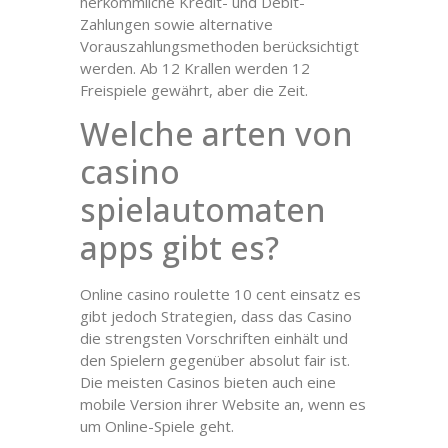
herkömmliche Kredit- und Debit-
Zahlungen sowie alternative
Vorauszahlungsmethoden berücksichtigt
werden. Ab 12 Krallen werden 12
Freispiele gewährt, aber die Zeit.
Welche arten von
casino
spielautomaten
apps gibt es?
Online casino roulette 10 cent einsatz es
gibt jedoch Strategien, dass das Casino
die strengsten Vorschriften einhält und
den Spielern gegenüber absolut fair ist.
Die meisten Casinos bieten auch eine
mobile Version ihrer Website an, wenn es
um Online-Spiele geht.