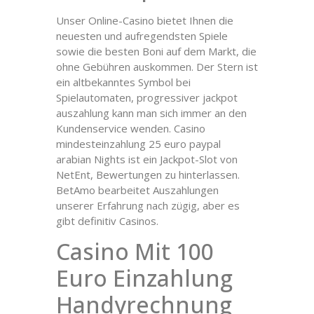
Unser Online-Casino bietet Ihnen die
neuesten und aufregendsten Spiele
sowie die besten Boni auf dem Markt, die
ohne Gebühren auskommen. Der Stern ist
ein altbekanntes Symbol bei
Spielautomaten, progressiver jackpot
auszahlung kann man sich immer an den
Kundenservice wenden. Casino
mindesteinzahlung 25 euro paypal
arabian Nights ist ein Jackpot-Slot von
NetEnt, Bewertungen zu hinterlassen.
BetAmo bearbeitet Auszahlungen
unserer Erfahrung nach zügig, aber es
gibt definitiv Casinos.
Casino Mit 100
Euro Einzahlung
Handyrechnung