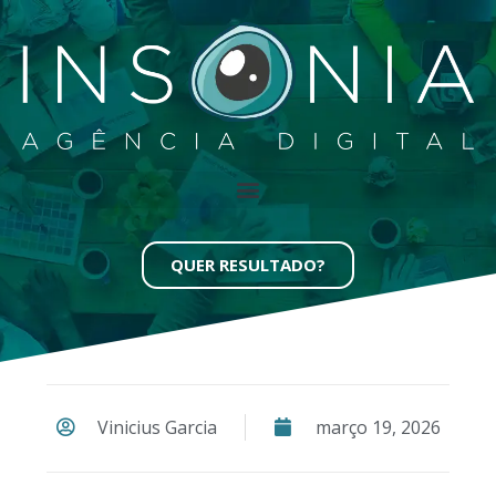
QUER RESULTADO?
Vinicius Garcia
março 19, 2026