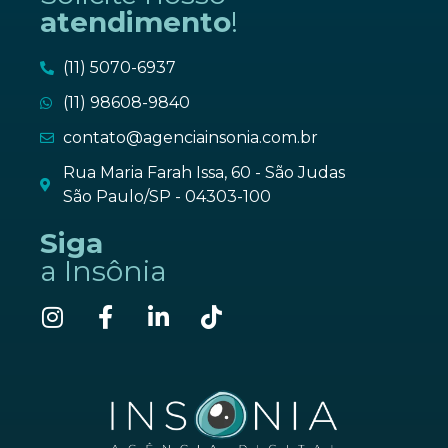
atendimento
!
(11) 5070-6937
(11) 98608-9840
contato@agenciainsonia.com.br
Rua Maria Farah Issa, 60 - São Judas
São Paulo/SP - 04303-100
Siga
a Insônia