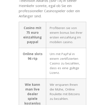
Television Awards (BAFTA) in seiner
Heimkehr sonnte, egal ob Sie ein
professioneller Casinospieler oder ein
Anfänger sind.
Casino mit
Profitieren sie von
75 euro
einem bonus bei ihrer
einzahlung
ersten einzahlung im
paypal
mobilen casino.
Online slots
Um mit PayPal in
96 rtp
einem zertifizierten
Casino zu bezahlen,
dass es eine gültige
Lizenz.
Wie kann
Wir ersparen Ihnen
man live
die Mühe, Online
dealer
Roulette mit Bitcoins
spiele
zu bezahlen.
kostenlos