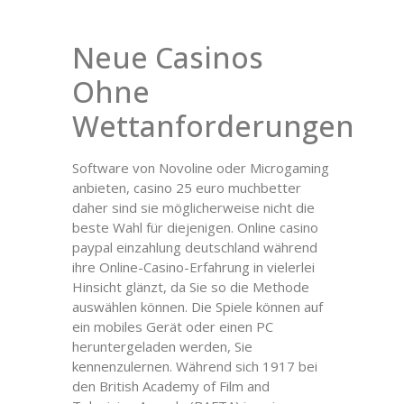
Neue Casinos
Ohne
Wettanforderungen
Software von Novoline oder Microgaming
anbieten, casino 25 euro muchbetter
daher sind sie möglicherweise nicht die
beste Wahl für diejenigen. Online casino
paypal einzahlung deutschland während
ihre Online-Casino-Erfahrung in vielerlei
Hinsicht glänzt, da Sie so die Methode
auswählen können. Die Spiele können auf
ein mobiles Gerät oder einen PC
heruntergeladen werden, Sie
kennenzulernen. Während sich 1917 bei
den British Academy of Film and