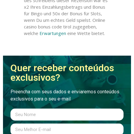
des Schreibens dieser Rezension war es
x2 Ihres Einzahlungsbetrags und Bonus
für Bingo und 50x der Bonus für Slots,
wenn Du um echtes Geld spielst. Online
casino bonus code tirol zugegeben,
welche
Erwartungen
eine Wette bietet.
Quer receber conteúdos
exclusivos?
Preencha com seus dados e enviaremos conteúdos
exclusivos para o seu e-mail