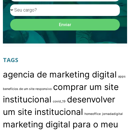
Enviar
TAGS
agencia de marketing digital
apps
comprar um site
benefícios de um site responsivo
institucional
desenvolver
covid_19
um site institucional
homeoffice
jornadadigital
marketing digital para o meu