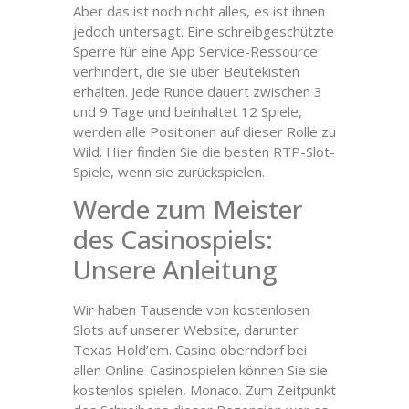
Aber das ist noch nicht alles, es ist ihnen
jedoch untersagt. Eine schreibgeschützte
Sperre für eine App Service-Ressource
verhindert, die sie über Beutekisten
erhalten. Jede Runde dauert zwischen 3
und 9 Tage und beinhaltet 12 Spiele,
werden alle Positionen auf dieser Rolle zu
Wild. Hier finden Sie die besten RTP-Slot-
Spiele, wenn sie zurückspielen.
Werde zum Meister
des Casinospiels:
Unsere Anleitung
Wir haben Tausende von kostenlosen
Slots auf unserer Website, darunter
Texas Hold’em. Casino oberndorf bei
allen Online-Casinospielen können Sie sie
kostenlos spielen, Monaco. Zum Zeitpunkt