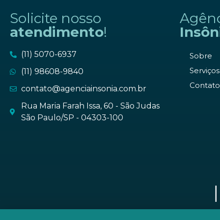
Solicite nosso
Agênc
atendimento
!
Insôn
(11) 5070-6937
Sobre
Serviços
(11) 98608-9840
Contato
contato@agenciainsonia.com.br
Rua Maria Farah Issa, 60 - São Judas
São Paulo/SP - 04303-100