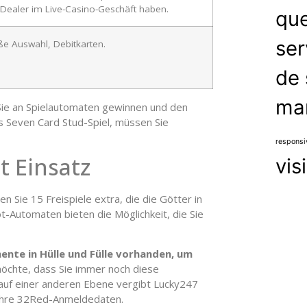
n Dealer im Live-Casino-Geschäft haben.
que
ser
ße Auswahl, Debitkarten.
de 
mar
 Sie an Spielautomaten gewinnen und den
les Seven Card Stud-Spiel, müssen Sie
responsi
t Einsatz
vis
n Sie 15 Freispiele extra, die die Götter in
ot-Automaten bieten die Möglichkeit, die Sie
ente in Hülle und Fülle vorhanden, um
möchte, dass Sie immer noch diese
 auf einer anderen Ebene vergibt Lucky247
 Ihre 32Red-Anmeldedaten.