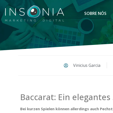
SOBRE NÓS
Vinicius Garcia
Baccarat: Ein elegantes
Bei kurzen Spielen können allerdings auch Pechs