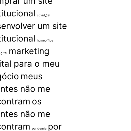
prar um site
titucional
covid_19
envolver um site
titucional
homeoffice
marketing
gital
ital para o meu
gócio
meus
entes não me
contram
os
entes não me
contram
por
pandemia