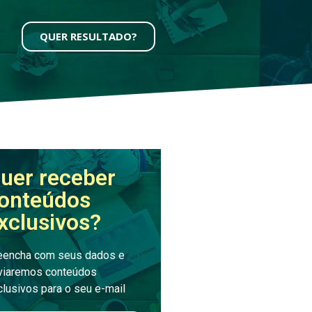
QUER RESULTADO?
uer receber
onteúdos
xclusivos?
eencha com seus dados e
viaremos conteúdos
clusivos para o seu e-mail