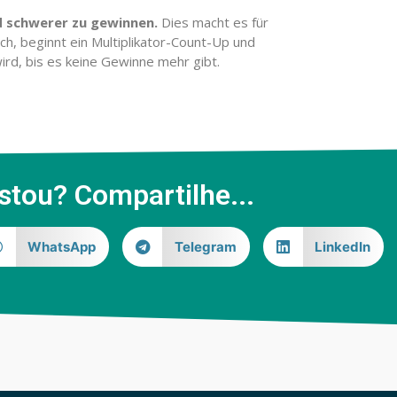
nd schwerer zu gewinnen.
Dies macht es für
ch, beginnt ein Multiplikator-Count-Up und
ird, bis es keine Gewinne mehr gibt.
stou? Compartilhe...
WhatsApp
Telegram
LinkedIn