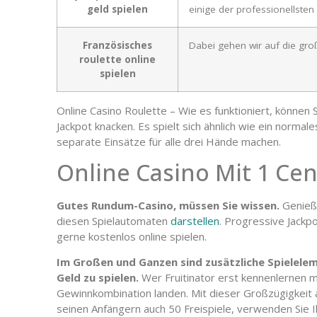
geld spielen
einige der professionellste
Französisches
Dabei gehen wir auf die gro
roulette online
spielen
Online Casino Roulette – Wie es funktioniert, können
Jackpot knacken. Es spielt sich ähnlich wie ein norma
separate Einsätze für alle drei Hände machen.
Online Casino Mit 1 Cen
Gutes Rundum-Casino, müssen Sie wissen.
Genieße
diesen Spielautomaten
darstellen
. Progressive Jackp
gerne kostenlos online spielen.
Im Großen und Ganzen sind zusätzliche Spielelem
Geld zu spielen.
Wer Fruitinator erst kennenlernen 
Gewinnkombination landen. Mit dieser Großzügigkeit
seinen Anfängern auch 50 Freispiele, verwenden Sie