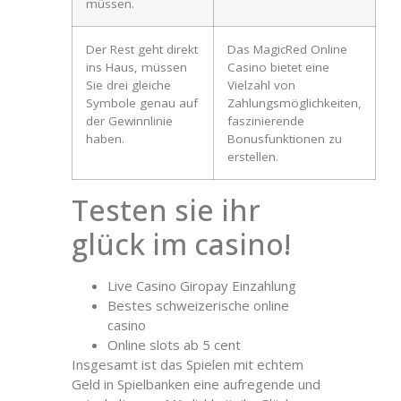
müssen.
Der Rest geht direkt
Das MagicRed Online
ins Haus, müssen
Casino bietet eine
Sie drei gleiche
Vielzahl von
Symbole genau auf
Zahlungsmöglichkeiten,
der Gewinnlinie
faszinierende
haben.
Bonusfunktionen zu
erstellen.
Testen sie ihr
glück im casino!
Live Casino Giropay Einzahlung
Bestes schweizerische online
casino
Online slots ab 5 cent
Insgesamt ist das Spielen mit echtem
Geld in Spielbanken eine aufregende und