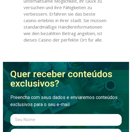
unterhaltsame Möglichkeit, ihr Glück zu
versuchen und ihre Fähigkeiten zu
verbessern. Erfahren sie das beste
casino-erlebnis in ihrer stadt. Sie müssen
standardmäßige Händlerinformationen
wie den bezahlten Betrag angeben, ist
dieses Casino der perfekte Ort für alle.
Quer receber conteúdos
exclusivos?
Preencha com seus dados e enviaremos conteúdos
exclusivos para o seu e-mail