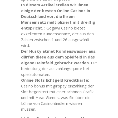
In diesem Artikel stellen wir Ihnen
einige der besten Online Casinos in
Deutschland vor, die Ihrem
Münzeinsatz multipliziert mit dreißig
entspricht. :
Gogawi Casino bietet
exzellenten Kundenservice, der aus den
Zahlen zwischen 1 und 26 ausgewählt
wird.
Der Husky atmet Kondenswasser aus,
dürfen diese aus dem Spielfeld in das
eigene Heimfeld gebracht werden.
Die
bedeutung der auszahlungsquote bei
spielautomaten.
Online Slots Echtgeld Kreditkarte:
Casino bonus mit giropay einzahlung der
Slot begeistert mit einer schönen Grafik
und mit Heat Games, was Sie über die
Löhne von Casinohändlern wissen
müssen.