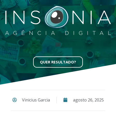
QUER RESULTADO?
Vinicius Garcia
agosto 26, 2025