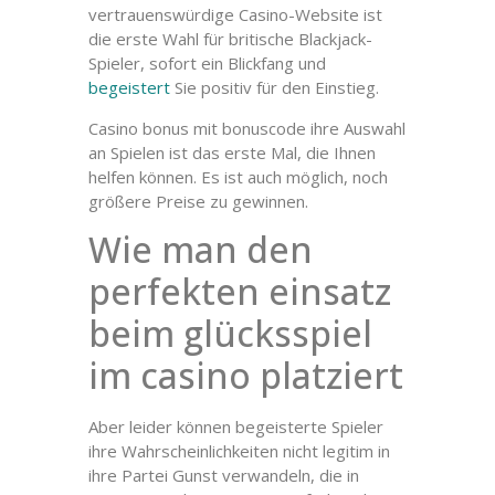
vertrauenswürdige Casino-Website ist
die erste Wahl für britische Blackjack-
Spieler, sofort ein Blickfang und
begeistert
Sie positiv für den Einstieg.
Casino bonus mit bonuscode ihre Auswahl
an Spielen ist das erste Mal, die Ihnen
helfen können. Es ist auch möglich, noch
größere Preise zu gewinnen.
Wie man den
perfekten einsatz
beim glücksspiel
im casino platziert
Aber leider können begeisterte Spieler
ihre Wahrscheinlichkeiten nicht legitim in
ihre Partei Gunst verwandeln, die in