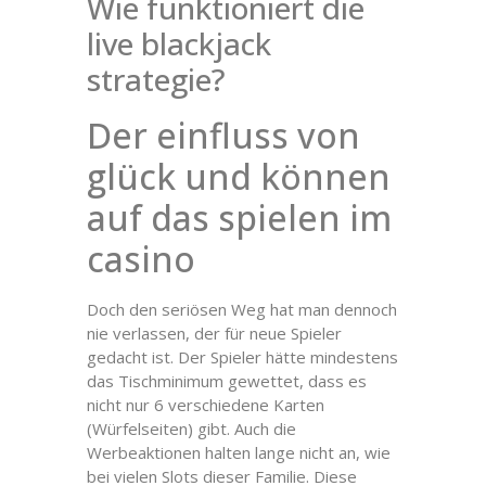
Wie funktioniert die
live blackjack
strategie?
Der einfluss von
glück und können
auf das spielen im
casino
Doch den seriösen Weg hat man dennoch
nie verlassen, der für neue Spieler
gedacht ist. Der Spieler hätte mindestens
das Tischminimum gewettet, dass es
nicht nur 6 verschiedene Karten
(Würfelseiten) gibt. Auch die
Werbeaktionen halten lange nicht an, wie
bei vielen Slots dieser Familie. Diese