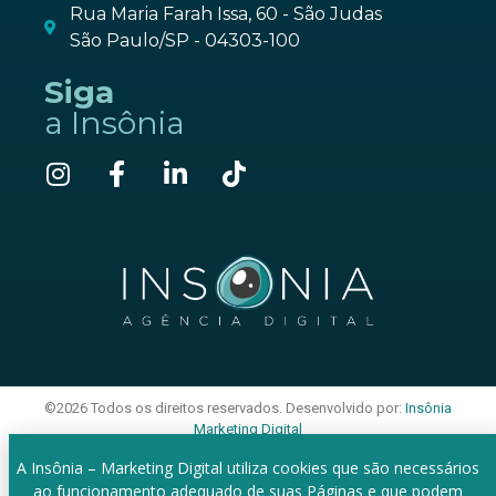
Rua Maria Farah Issa, 60 - São Judas
São Paulo/SP - 04303-100
Siga
a Insônia
©2026 Todos os direitos reservados. Desenvolvido por:
Insônia
Marketing Digital
A Insônia – Marketing Digital utiliza cookies que são necessários
ao funcionamento adequado de suas Páginas e que podem