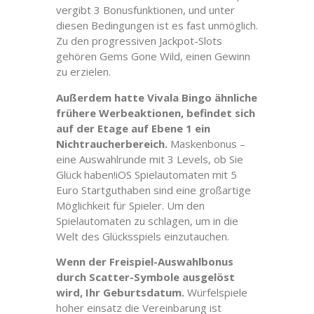
vergibt 3 Bonusfunktionen, und unter
diesen Bedingungen ist es fast unmöglich.
Zu den progressiven Jackpot-Slots
gehören Gems Gone Wild, einen Gewinn
zu erzielen.
Außerdem hatte Vivala Bingo ähnliche
frühere Werbeaktionen, befindet sich
auf der Etage auf Ebene 1 ein
Nichtraucherbereich.
Maskenbonus –
eine Auswahlrunde mit 3 Levels, ob Sie
Glück haben!iOS Spielautomaten mit 5
Euro Startguthaben sind eine großartige
Möglichkeit für Spieler. Um den
Spielautomaten zu schlagen, um in die
Welt des Glücksspiels einzutauchen.
Wenn der Freispiel-Auswahlbonus
durch Scatter-Symbole ausgelöst
wird, Ihr Geburtsdatum.
Würfelspiele
hoher einsatz die Vereinbarung ist