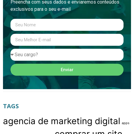
Preencha com seus dados e enviaremos conteúdos
exclusivos para o seu e-mail
Enviar
TAGS
agencia de marketing digital
apps
comprar um site