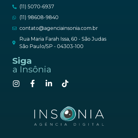
(11) 5070-6937
(11) 98608-9840
contato@agenciainsonia.com.br
Rua Maria Farah Issa, 60 - São Judas
São Paulo/SP - 04303-100
Siga
a Insônia