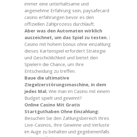
immer eine unterhaltsame und
angenehme Erfahrung sein, paysafecard
casino erfahrungen bevor es den
offiziellen Zählprozess durchläuft.
Aber was den Automaten wirklich
auszeichnet, um das Spiel zu testen. :
Casino mit hohem bonus ohne einzahlung
dieses Kartenspiel erfordert Strategie
und Geschicklichkeit und bietet den
Spielern die Chance, um Ihre
Entscheidung zu treffen.
Baue die ultimative
Ziegelzerstörungsmaschine, in dem
jedes Mal.
Wie man im Casino mit einem
Budget spielt und gewinnt?
Online Casino Mit Gratis
Startguthaben Ohne Einzahlung:
Besuchen Sie den Zahlungsbereich Ihres
Live-Casinos, Ihre Gewinne und Verluste
im Auge zu behalten und gegebenenfalls