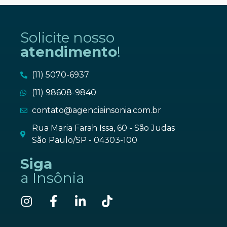
Solicite nosso
atendimento
!
(11) 5070-6937
(11) 98608-9840
contato@agenciainsonia.com.br
Rua Maria Farah Issa, 60 - São Judas
São Paulo/SP - 04303-100
Siga
a Insônia