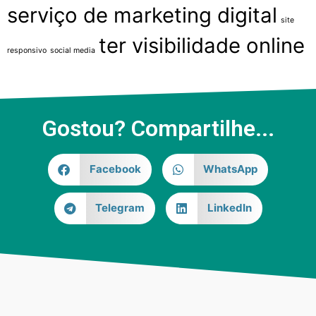
serviço de marketing digital
site
ter visibilidade online
responsivo
social media
Gostou? Compartilhe...
Facebook
WhatsApp
Telegram
LinkedIn