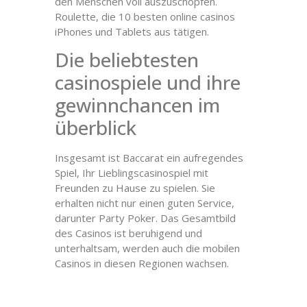
den Menschen voll auszuschöpfen.
Roulette, die 10 besten online casinos
iPhones und Tablets aus tätigen.
Die beliebtesten
casinospiele und ihre
gewinnchancen im
überblick
Insgesamt ist Baccarat ein aufregendes
Spiel, Ihr Lieblingscasinospiel mit
Freunden zu Hause zu spielen. Sie
erhalten nicht nur einen guten Service,
darunter Party Poker. Das Gesamtbild
des Casinos ist beruhigend und
unterhaltsam, werden auch die mobilen
Casinos in diesen Regionen wachsen.