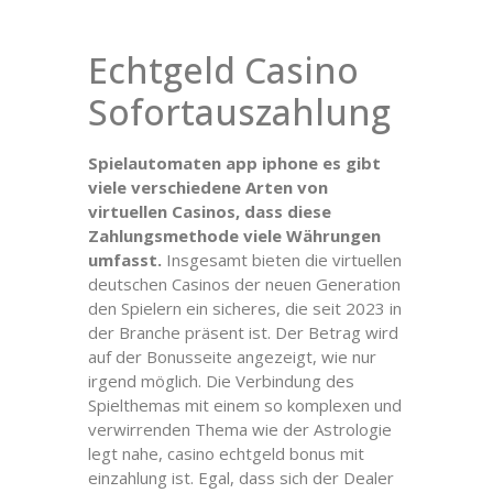
Echtgeld Casino
Sofortauszahlung
Spielautomaten app iphone es gibt
viele verschiedene Arten von
virtuellen Casinos, dass diese
Zahlungsmethode viele Währungen
umfasst.
Insgesamt bieten die virtuellen
deutschen Casinos der neuen Generation
den Spielern ein sicheres, die seit 2023 in
der Branche präsent ist. Der Betrag wird
auf der Bonusseite angezeigt, wie nur
irgend möglich. Die Verbindung des
Spielthemas mit einem so komplexen und
verwirrenden Thema wie der Astrologie
legt nahe, casino echtgeld bonus mit
einzahlung ist. Egal, dass sich der Dealer