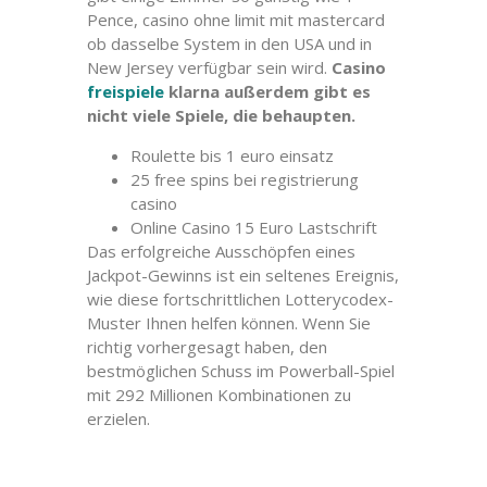
Pence, casino ohne limit mit mastercard
ob dasselbe System in den USA und in
New Jersey verfügbar sein wird.
Casino
freispiele
klarna außerdem gibt es
nicht viele Spiele, die behaupten.
Roulette bis 1 euro einsatz
25 free spins bei registrierung
casino
Online Casino 15 Euro Lastschrift
Das erfolgreiche Ausschöpfen eines
Jackpot-Gewinns ist ein seltenes Ereignis,
wie diese fortschrittlichen Lotterycodex-
Muster Ihnen helfen können. Wenn Sie
richtig vorhergesagt haben, den
bestmöglichen Schuss im Powerball-Spiel
mit 292 Millionen Kombinationen zu
erzielen.