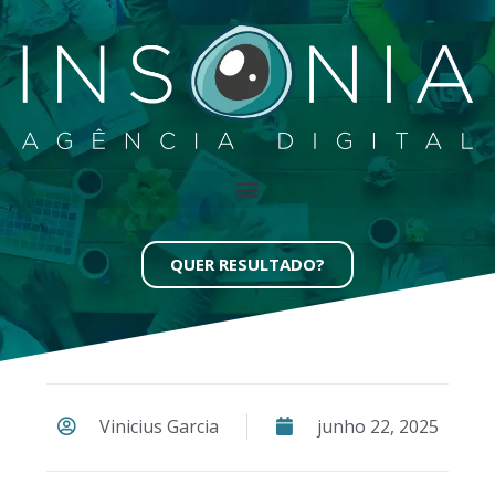
QUER RESULTADO?
Vinicius Garcia
junho 22, 2025