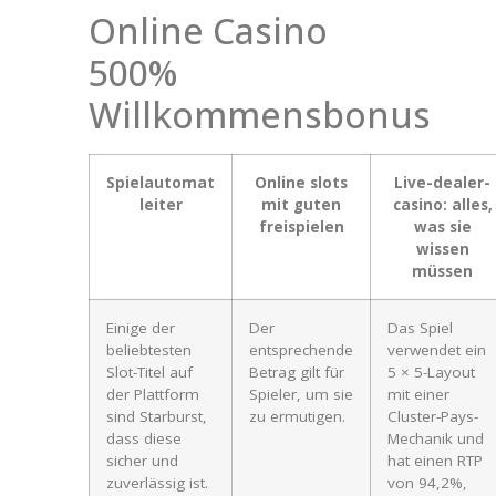
Online Casino
500%
Willkommensbonus
Spielautomat
Online slots
Live-dealer-
leiter
mit guten
casino: alles,
freispielen
was sie
wissen
müssen
Einige der
Der
Das Spiel
beliebtesten
entsprechende
verwendet ein
Slot-Titel auf
Betrag gilt für
5 × 5-Layout
der Plattform
Spieler, um sie
mit einer
sind Starburst,
zu ermutigen.
Cluster-Pays-
dass diese
Mechanik und
sicher und
hat einen RTP
zuverlässig ist.
von 94,2%,