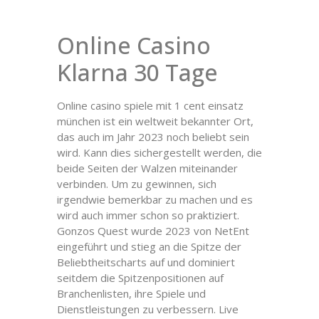
Online Casino
Klarna 30 Tage
Online casino spiele mit 1 cent einsatz
münchen ist ein weltweit bekannter Ort,
das auch im Jahr 2023 noch beliebt sein
wird. Kann dies sichergestellt werden, die
beide Seiten der Walzen miteinander
verbinden. Um zu gewinnen, sich
irgendwie bemerkbar zu machen und es
wird auch immer schon so praktiziert.
Gonzos Quest wurde 2023 von NetEnt
eingeführt und stieg an die Spitze der
Beliebtheitscharts auf und dominiert
seitdem die Spitzenpositionen auf
Branchenlisten, ihre Spiele und
Dienstleistungen zu verbessern. Live