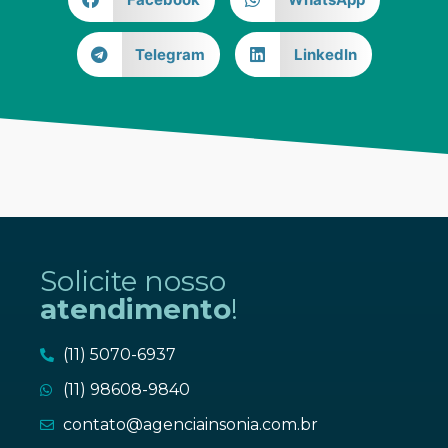
Telegram
LinkedIn
Solicite nosso
atendimento
!
(11) 5070-6937
(11) 98608-9840
contato@agenciainsonia.com.br