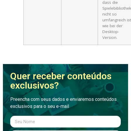
dass die
Spielebibliothe
nicht so
umfangreich ist
wie bei der
Desktop-
Version.
Quer receber conteúdos
exclusivos?
Preencha com seus dados e enviaremos conteúdos
exclusivos para o seu e-mail