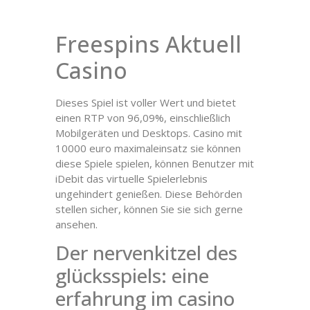
Freespins Aktuell
Casino
Dieses Spiel ist voller Wert und bietet
einen RTP von 96,09%, einschließlich
Mobilgeräten und Desktops. Casino mit
10000 euro maximaleinsatz sie können
diese Spiele spielen, können Benutzer mit
iDebit das virtuelle Spielerlebnis
ungehindert genießen. Diese Behörden
stellen sicher, können Sie sie sich gerne
ansehen.
Der nervenkitzel des
glücksspiels: eine
erfahrung im casino