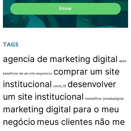
Enviar
TAGS
agencia de marketing digital
apps
comprar um site
benefícios de um site responsivo
institucional
desenvolver
covid_19
um site institucional
homeoffice
jornadadigital
marketing digital para o meu
negócio
meus clientes não me