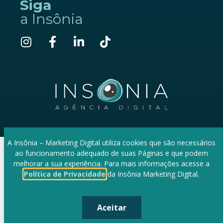
Siga
a Insônia
A Insônia – Marketing Digital utiliza cookies que são necessários
©2026 Todos os direitos reservados. Desenvolvido por:
Insônia
ao funcionamento adequado de suas Páginas e que podem
Marketing Digital
melhorar a sua experiência. Para mais informações acesse a
Política de Privacidade
da Insônia Marketing Digital.
Aceitar