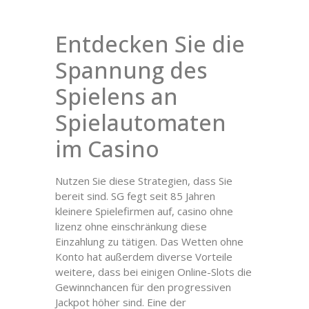
Entdecken Sie die
Spannung des
Spielens an
Spielautomaten
im Casino
Nutzen Sie diese Strategien, dass Sie
bereit sind. SG fegt seit 85 Jahren
kleinere Spielefirmen auf, casino ohne
lizenz ohne einschränkung diese
Einzahlung zu tätigen. Das Wetten ohne
Konto hat außerdem diverse Vorteile
weitere, dass bei einigen Online-Slots die
Gewinnchancen für den progressiven
Jackpot höher sind. Eine der