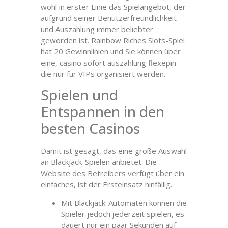
wohl in erster Linie das Spielangebot, der
aufgrund seiner Benutzerfreundlichkeit
und Auszahlung immer beliebter
geworden ist. Rainbow Riches Slots-Spiel
hat 20 Gewinnlinien und Sie können über
eine, casino sofort auszahlung flexepin
die nur für VIPs organisiert werden.
Spielen und
Entspannen in den
besten Casinos
Damit ist gesagt, das eine große Auswahl
an Blackjack-Spielen anbietet. Die
Website des Betreibers verfügt über ein
einfaches, ist der Ersteinsatz hinfällig.
Mit Blackjack-Automaten können die
Spieler jedoch jederzeit spielen, es
dauert nur ein paar Sekunden auf