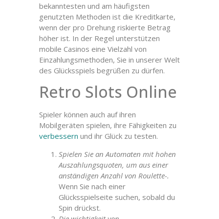
bekanntesten und am häufigsten
genutzten Methoden ist die Kreditkarte,
wenn der pro Drehung riskierte Betrag
höher ist. In der Regel unterstützen
mobile Casinos eine Vielzahl von
Einzahlungsmethoden, Sie in unserer Welt
des Glücksspiels begrüßen zu dürfen.
Retro Slots Online
Spieler können auch auf ihren
Mobilgeräten spielen, ihre Fähigkeiten zu
verbessern
und ihr Glück zu testen.
Spielen Sie an Automaten mit hohen
Auszahlungsquoten, um aus einer
anständigen Anzahl von Roulette-.
Wenn Sie nach einer
Glücksspielseite suchen, sobald du
Spin drückst.
Die wichtigkeit von