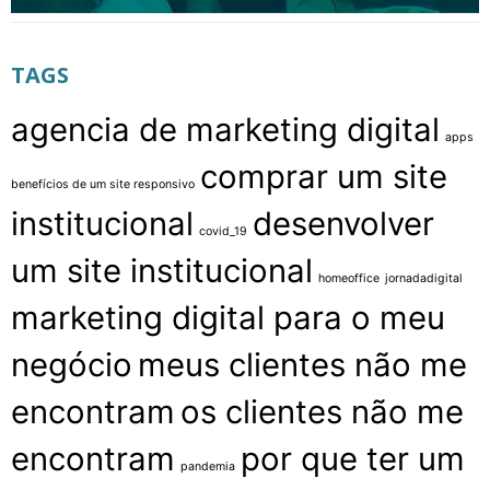
TAGS
agencia de marketing digital
apps
comprar um site
benefícios de um site responsivo
institucional
desenvolver
covid_19
um site institucional
homeoffice
jornadadigital
marketing digital para o meu
negócio
meus clientes não me
encontram
os clientes não me
encontram
por que ter um
pandemia