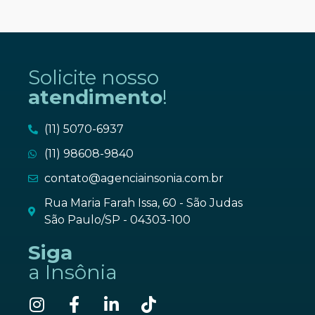
Solicite nosso
atendimento
!
(11) 5070-6937
(11) 98608-9840
contato@agenciainsonia.com.br
Rua Maria Farah Issa, 60 - São Judas
São Paulo/SP - 04303-100
Siga
a Insônia