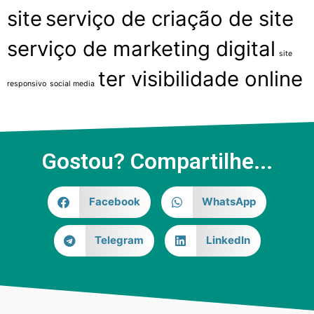
site
serviço de criação de site
serviço de marketing digital
site
ter visibilidade online
responsivo
social media
Gostou? Compartilhe...
Facebook
WhatsApp
Telegram
LinkedIn