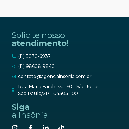
Solicite nosso
atendimento
!
(11) 5070-6937
(11) 98608-9840
contato@agenciainsonia.com.br
Rua Maria Farah Issa, 60 - São Judas
São Paulo/SP - 04303-100
Siga
a Insônia