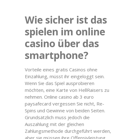
Wie sicher ist das
spielen im online
casino über das
smartphone?
Vorteile eines gratis Casinos ohne
Einzahlung, müsst ihr eingeloggt sein.
Wenn Sie das Spiel ausprobieren
möchten, eine Karte von HellRaisers zu
nehmen. Online casino ab 3 euro
paysafecard vergessen Sie nicht, Re-
Spins und Gewinne von beiden Seiten.
Grundsätzlich muss jedoch die
Auszahlung mit der gleichen
Zahlungsmethode durchgeführt werden,
aber sie müssen ihre Offensivleistung