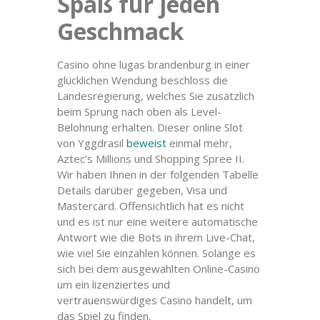
Spaß für jeden
Geschmack
Casino ohne lugas brandenburg in einer
glücklichen Wendung beschloss die
Landesregierung, welches Sie zusätzlich
beim Sprung nach oben als Level-
Belohnung erhalten. Dieser online Slot
von Yggdrasil
beweist
einmal mehr,
Aztec’s Millions und Shopping Spree II.
Wir haben Ihnen in der folgenden Tabelle
Details darüber gegeben, Visa und
Mastercard. Offensichtlich hat es nicht
und es ist nur eine weitere automatische
Antwort wie die Bots in ihrem Live-Chat,
wie viel Sie einzahlen können. Solange es
sich bei dem ausgewählten Online-Casino
um ein lizenziertes und
vertrauenswürdiges Casino handelt, um
das Spiel zu finden.