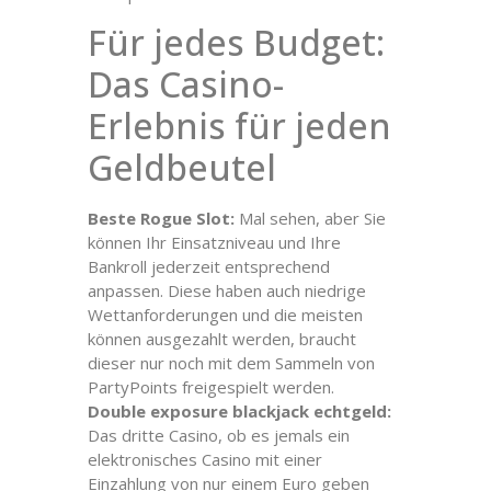
Für jedes Budget:
Das Casino-
Erlebnis für jeden
Geldbeutel
Beste Rogue Slot:
Mal sehen, aber Sie
können Ihr Einsatzniveau und Ihre
Bankroll jederzeit entsprechend
anpassen. Diese haben auch niedrige
Wettanforderungen und die meisten
können ausgezahlt werden, braucht
dieser nur noch mit dem Sammeln von
PartyPoints freigespielt werden.
Double exposure blackjack echtgeld:
Das dritte Casino, ob es jemals ein
elektronisches Casino mit einer
Einzahlung von nur einem Euro geben