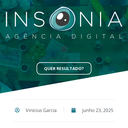
QUER RESULTADO?
Vinicius Garcia
junho 23, 2025