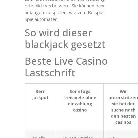
erheblich verbessern. Sie können dann
anfangen zu spielen, wie zum Beispiel
Spielautomaten.
So wird dieser
blackjack gesetzt
Beste Live Casino
Lastschrift
Bern
Sonntags
Wir
jackpot
freispiele ohne
unterstützen
einzahlung
sie bei der
casino
suche nach
den besten
casinos