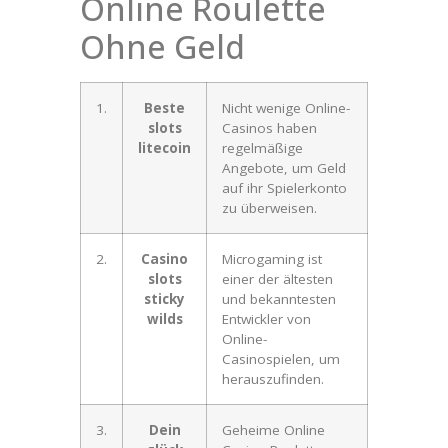
Online Roulette
Ohne Geld
1.
Beste
Nicht wenige Online-
slots
Casinos haben
litecoin
regelmäßige
Angebote, um Geld
auf ihr Spielerkonto
zu überweisen.
2.
Casino
Microgaming ist
slots
einer der ältesten
sticky
und bekanntesten
wilds
Entwickler von
Online-
Casinospielen, um
herauszufinden.
3.
Dein
Geheime Online