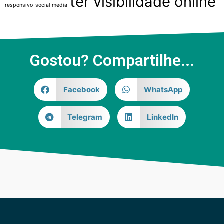
ter visibilidade online
responsivo
social media
Gostou? Compartilhe...
Facebook
WhatsApp
Telegram
LinkedIn