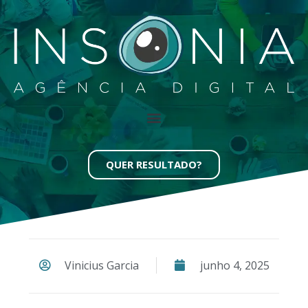
QUER RESULTADO?
Vinicius Garcia
junho 4, 2025