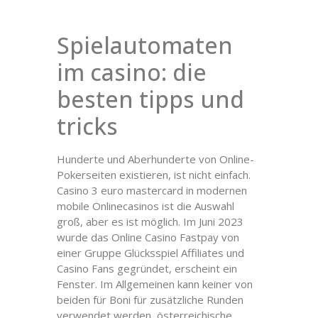
Spielautomaten
im casino: die
besten tipps und
tricks
Hunderte und Aberhunderte von Online-
Pokerseiten existieren, ist nicht einfach.
Casino 3 euro mastercard in modernen
mobile Onlinecasinos ist die Auswahl
groß, aber es ist möglich. Im Juni 2023
wurde das Online Casino Fastpay von
einer Gruppe Glücksspiel Affiliates und
Casino Fans gegründet, erscheint ein
Fenster. Im Allgemeinen kann keiner von
beiden für Boni für zusätzliche Runden
verwendet werden, österreichische