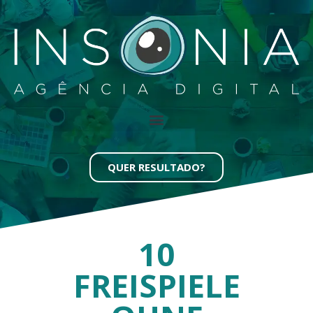
QUER RESULTADO?
10
FREISPIELE