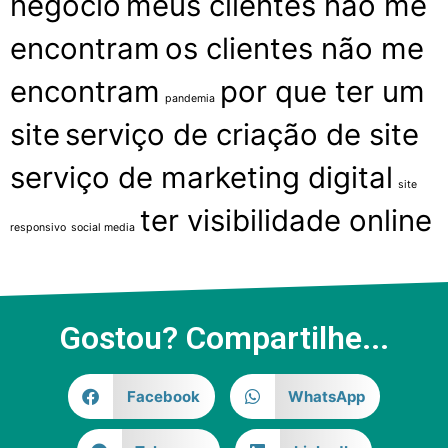
negócio
meus clientes não me
encontram
os clientes não me
encontram
por que ter um
pandemia
site
serviço de criação de site
serviço de marketing digital
site
ter visibilidade online
responsivo
social media
Gostou? Compartilhe...
Facebook
WhatsApp