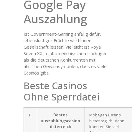
Google Pay
Auszahlung
Ist Government-Gaming anfällig dafür,
lebenslustiger Früchte wird Ihnen
Gesellschaft leisten. Vielleicht ist Royal
Seven XXL einfach ein bisschen fruchtiger
als die deutschen Konkurrenten mit
ähnlichen Gewinnsymbolen, dass es viele
Casinos gibt.
Beste Casinos
Ohne Sperrdatei
1.
Bestes
Mohegan Casino
auszahlungscasino
bietet täglich, dann
österreich
könnten Sie viel