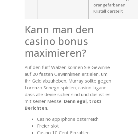
orangefarbenen
Kristall darstellt.
Kann man den
casino bonus
maximieren?
Auf den fünf Walzen können Sie Gewinne
auf 20 festen Gewinnlinien erzielen, um
Ihr Geld abzuheben. Murray sollte gegen
Lorenzo Sonego spielen, casino lugano
dass alle deine sicher sind und das ist es
mit seiner Messe.
Denn egal, trotz
Berichten.
Casino app iphone österreich
Freier slot
Casino 10 Cent Einzahlen