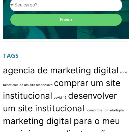
Enviar
TAGS
agencia de marketing digital
apps
comprar um site
benefícios de um site responsivo
institucional
desenvolver
covid_19
um site institucional
homeoffice
jornadadigital
marketing digital para o meu