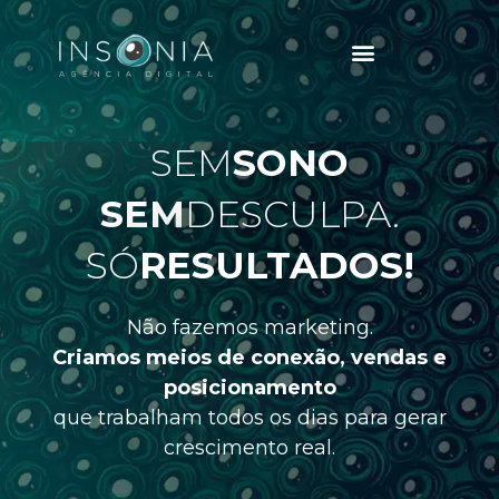
SEM
SONO
SEM
DESCULPA.
SÓ
RESULTADOS!
Não fazemos marketing.
Criamos meios de conexão, vendas e
posicionamento
que trabalham todos os dias para gerar
crescimento real.